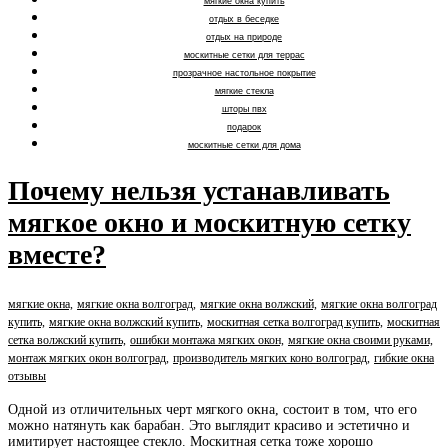
мягкие окна купить
отдых в беседке
отдых на природе
москитные сетки для террас
прозрачное настольное покрытие
мягкие стекла
шторы пвх
подарок
москитные сетки для дома
Почему нельзя устанавливать
мягкое окно и москитную сетку
вместе?
мягкие окна,
мягкие окна волгоград,
мягкие окна волжский,
мягкие окна волгоград
купить,
мягкие окна волжский купить,
москитная сетка волгоград купить,
москитная
сетка волжский купить,
ошибки монтажа мягких окон,
мягкие окна своими руками,
монтаж мягких окон волгоград,
производитель мягких коно волгоград,
гибкие окна
отзывы
Одной из отличительных черт мягкого окна, состоит в том, что его
можно натянуть как барабан. Это выглядит красиво и эстетично и
имитирует настоящее стекло. Москитная сетка тоже хорошо