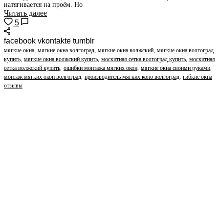
натягивается на проём. Но
Читать далее
5
facebook vkontakte tumblr
мягкие окна,
мягкие окна волгоград,
мягкие окна волжский,
мягкие окна волгоград
купить,
мягкие окна волжский купить,
москитная сетка волгоград купить,
москитная
сетка волжский купить,
ошибки монтажа мягких окон,
мягкие окна своими руками,
монтаж мягких окон волгоград,
производитель мягких коно волгоград,
гибкие окна
отзывы
Мягкие окна
Москитные сетки
Контакты