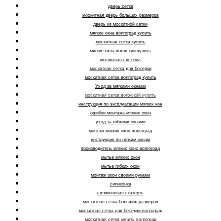
дверь сетка
москитная дверь больших размеров
дверь из москитной сетки
мягкие окна волгоград купить
москитная сетка купить
мягкие окна волжский купить
москитная система
москитная сетка для беседки
москитная сетка волгоград купить
Уход за мягкими окнами
москитная сетка волжский купить
инструкция по эксплуатации мягких кон
ошибки монтажа мягких окон
уход за гибкими окнами
монтаж мягких окон волгоград
инструкция по гибким окнам
производитель мягких коно волгоград
мытье мягких окон
мытье гибких окон
монтаж окон своими руками
силиконка
силиконовая скатерть
москитная сетка больших размеров
москитная сетка для беседки волгоград
москитная сетка купить волгоград