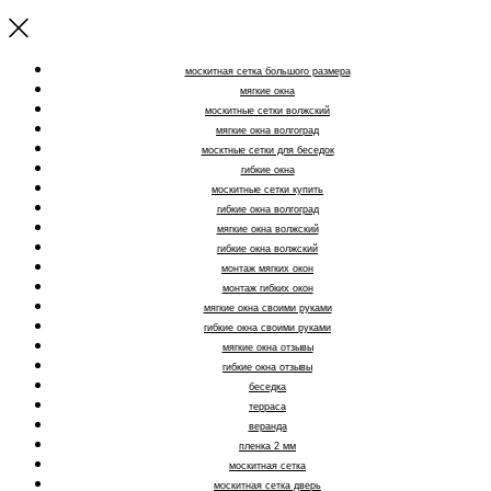
москитная сетка большого размера
мягкие окна
москитные сетки волжский
мягкие окна волгоград
москтные сетки для беседок
гибкие окна
москитные сетки купить
гибкие окна волгоград
мягкие окна волжский
гибкие окна волжский
монтаж мягких окон
монтаж гибких окон
мягкие окна своими руками
гибкие окна своими руками
мягкие окна отзывы
гибкие окна отзывы
беседка
терраса
веранда
пленка 2 мм
москитная сетка
москитная сетка дверь