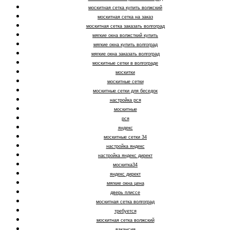
москитная сетка купить волжский
москитная сетка на заказ
москитная сетка заказать волгоград
мягкие окна волжсткий купить
мягкие окна купить волгоград
мягкие окна заказать волгоград
москитные сетки в волгограде
москитки
москитные сетки
москитные сетки для беседок
настройка рся
москитные
рся
яндекс
москитные сетки 34
настройка яндекс
настройка яндекс директ
москитка34
яндекс директ
мягкие окна цена
дверь плиссе
москитная сетка волгоград
требуется
москитная сетка волжский
вакансия