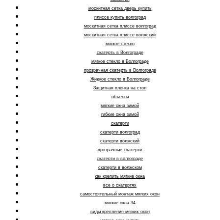
москитная сетка дверь купить
плиссе купить волгоград
москитная сетка плиссе волгоград
москитная сетка плиссе волжский
мягкое стекло
скатерть в Волгограде
мягкое стекло в Волгограде
прозрачная скатерть в Волгограде
Жидкое стекло в Волгограде
Защитная пленка на стол
объекты
мягкие окна зимой
гибкие окна зимой
скатерти
скатерти волгоград
скатерти волжский
прозрачные скатерти
скатерти в волгограде
скатерти в волжском
как крепить мягкие окна
все о скатертях
самостоятельный монтаж мягких окон
мягкие окна 34
виды крепления мягких окон