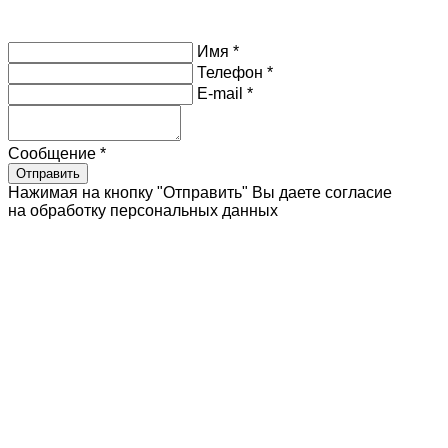
Имя *
Телефон *
E-mail *
Сообщение *
Отправить
Нажимая на кнопку "Отправить" Вы даете согласие
на обработку персональных данных
Мягкие окна
Москитные сетки
Маркизы
Перголы
Системы остекления
Веранды
Уличные шторы