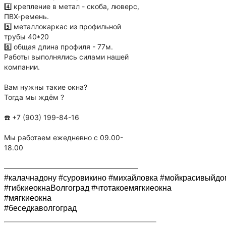
4️⃣ крепление в метал - скоба, люверс,
ПВХ-ремень.
5️⃣ металлокаркас из профильной
трубы 40*20
6️⃣ общая длина профиля - 77м.
Работы выполнялись силами нашей
компании.
⠀
Вам нужны такие окна?
Тогда мы ждём ?
⠀
☎️ +7 (903) 199-84-16
⠀
Мы работаем ежедневно с 09.00-
18.00
⠀
———————————————————
#калачнадону
#суровикино
#михайловка
#мойкрасивыйдо
#гибкиеокнаВолгоград
#чтотакоемягкиеокна
#мягкиеокна
#беседкаволгоград