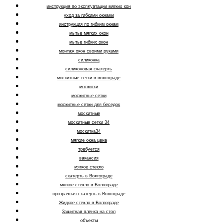
инструкция по эксплуатации мягких кон
уход за гибкими окнами
инструкция по гибким окнам
мытье мягких окон
мытье гибких окон
монтаж окон своими руками
силиконка
силиконовая скатерть
москитные сетки в волгограде
москитки
москитные сетки
москитные сетки для беседок
москитные
москитные сетки 34
москитка34
мягкие окна цена
требуется
вакансия
мягкое стекло
скатерть в Волгограде
мягкое стекло в Волгограде
прозрачная скатерть в Волгограде
Жидкое стекло в Волгограде
Защитная пленка на стол
объекты