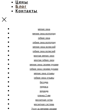
Цены
Блог
Контакты
мягкие окна
мягкие окна волгоград
гибкие окна
гибкие окна волгоград
мягкие окна волжский
гибкие окна волжский
монтаж мягких окон
монтаж гибких окон
мягкие окна своими руками
гибкие окна своими руками
мягкие окна отзывы
гибкие окна отзывы
беседка
терраса
веранда
пленка 2 мм
москитная сетка
москитная система
Уход за мягкими окнами