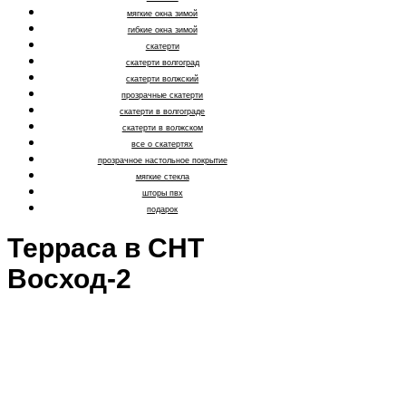
мягкие окна зимой
гибкие окна зимой
скатерти
скатерти волгоград
скатерти волжский
прозрачные скатерти
скатерти в волгограде
скатерти в волжском
все о скатертях
прозрачное настольное покрытие
мягкие стекла
шторы пвх
подарок
Терраса в СНТ
Восход-2