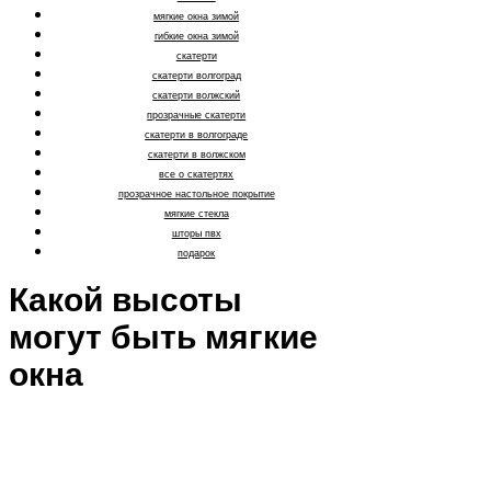
мягкие окна зимой
гибкие окна зимой
скатерти
скатерти волгоград
скатерти волжский
прозрачные скатерти
скатерти в волгограде
скатерти в волжском
все о скатертях
прозрачное настольное покрытие
мягкие стекла
шторы пвх
подарок
Какой высоты
могут быть мягкие
окна