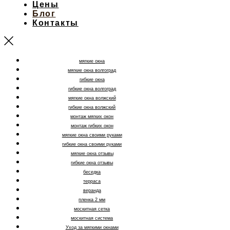
Цены
Блог
Контакты
мягкие окна
мягкие окна волгоград
гибкие окна
гибкие окна волгоград
мягкие окна волжский
гибкие окна волжский
монтаж мягких окон
монтаж гибких окон
мягкие окна своими руками
гибкие окна своими руками
мягкие окна отзывы
гибкие окна отзывы
беседка
терраса
веранда
пленка 2 мм
москитная сетка
москитная система
Уход за мягкими окнами