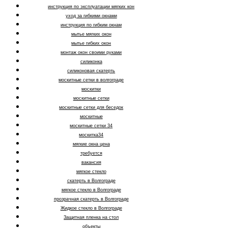
инструкция по эксплуатации мягких кон
уход за гибкими окнами
инструкция по гибким окнам
мытье мягких окон
мытье гибких окон
монтаж окон своими руками
силиконка
силиконовая скатерть
москитные сетки в волгограде
москитки
москитные сетки
москитные сетки для беседок
москитные
москитные сетки 34
москитка34
мягкие окна цена
требуется
вакансия
мягкое стекло
скатерть в Волгограде
мягкое стекло в Волгограде
прозрачная скатерть в Волгограде
Жидкое стекло в Волгограде
Защитная пленка на стол
объекты